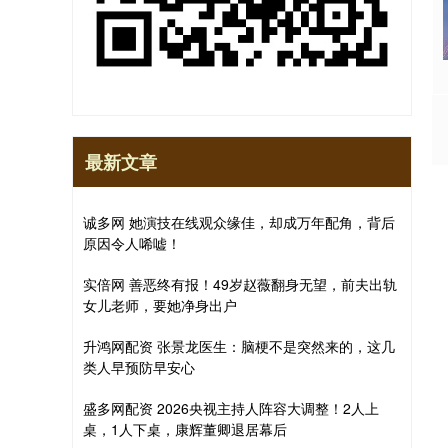
最新文章
诚多网 她演技在线观众缘佳，却成万年配角，背后
原因令人唏嘘！
实倍网 善恶终有报！49岁赵薇翻身无望，前夫出轨
女儿老师，要她净身出户
升鸿网配资 张景龙医生：脑梗不是突然来的，这几
类人早预防早安心
盛多网配资 2026央视主持人阵容大调整！2人上
桌，1人下桌，康辉董卿退居幕后