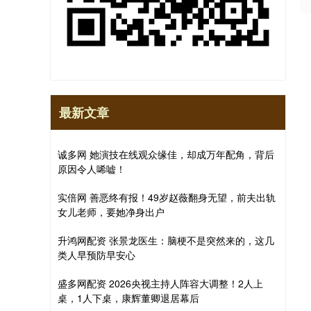
最新文章
诚多网 她演技在线观众缘佳，却成万年配角，背后
原因令人唏嘘！
实倍网 善恶终有报！49岁赵薇翻身无望，前夫出轨
女儿老师，要她净身出户
升鸿网配资 张景龙医生：脑梗不是突然来的，这几
类人早预防早安心
盛多网配资 2026央视主持人阵容大调整！2人上
桌，1人下桌，康辉董卿退居幕后