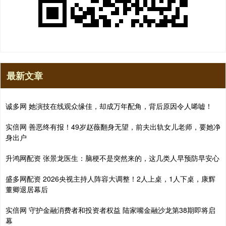
最新文章
诚多网 她演技在线观众缘佳，却成万年配角，背后原因令人唏嘘！
实倍网 善恶终有报！49岁赵薇翻身无望，前夫出轨女儿老师，要她净
身出户
升鸿网配资 张景龙医生：脑梗不是突然来的，这几类人早预防早安心
盛多网配资 2026央视主持人阵容大调整！2人上桌，1人下桌，康辉
董卿退居幕后
实倍网 守护金融消费者和投资者权益 陆家嘴金融沙龙第38期即将启
幕