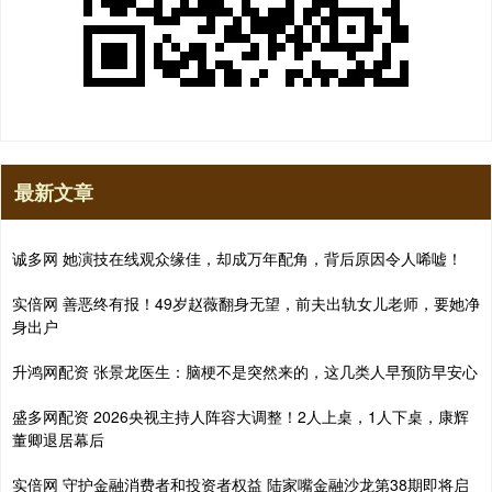
最新文章
诚多网 她演技在线观众缘佳，却成万年配角，背后原因令人唏嘘！
实倍网 善恶终有报！49岁赵薇翻身无望，前夫出轨女儿老师，要她净
身出户
升鸿网配资 张景龙医生：脑梗不是突然来的，这几类人早预防早安心
盛多网配资 2026央视主持人阵容大调整！2人上桌，1人下桌，康辉
董卿退居幕后
实倍网 守护金融消费者和投资者权益 陆家嘴金融沙龙第38期即将启