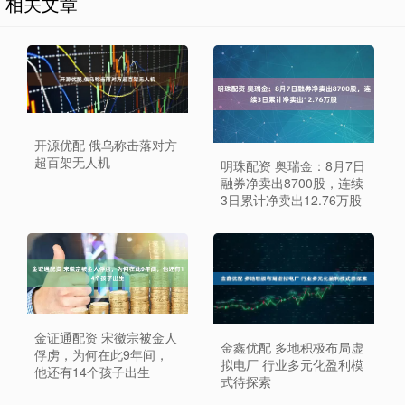
相关文章
开源优配 俄乌称击落对方
超百架无人机
明珠配资 奥瑞金：8月7日
融券净卖出8700股，连续
3日累计净卖出12.76万股
金证通配资 宋徽宗被金人
金鑫优配 多地积极布局虚
俘虏，为何在此9年间，
拟电厂 行业多元化盈利模
他还有14个孩子出生
式待探索