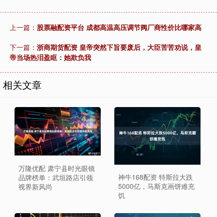
上一篇：
股票融配资平台 成都高温高压调节阀厂商性价比哪家高
下一篇：
浙商期货配资 皇帝突然下旨要废后，大臣苦苦劝说，皇
帝当场热泪盈眶：她欺负我
相关文章
万隆优配 肃宁县时光眼镜
神牛168配资 特斯拉大跌
品牌榜单：武垣路店引领
5000亿，马斯克画饼难充
视界新风尚
饥