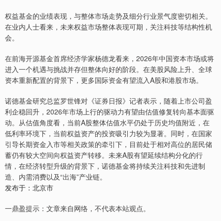
权益基金的业绩表现，与整体市场走势及细分行业景气度密切相关。
在业内人士看来，未来权益市场整体表现可期，关注科技等结构性机
会。
在前海开源基金首席经济学家杨德龙看来，2026年中国资本市场或将
进入一个机遇与挑战并存但整体向好的阶段。在美股风险上升、全球
资本重新配置的背景下，更多国际资金有望流入A股和港股市场。
诺德基金研究总监罗世锋对《证券日报》记者表示，随着上市公司盈
利企稳回升，2026年市场上行的驱动力有望由估值修复转向基本面驱
动。从估值角度看，当前A股整体估值水平仍处于历史均值附近，在
低利率环境下，当前权益资产的投资吸引力较为显著。同时，在国家
引导长期资金入市等相关政策的牵引下，目前处于相对高位的居民储
蓄仍有较大空间向权益资产转移。未来A股有望延续结构分化的行
情，在经济转型升级的背景下，诺德基金将持续关注科技和先进制
造、内需消费以及“出海”产业链。
发布于：北京市
一鼎盈提示：文章来自网络，不代表本站观点。