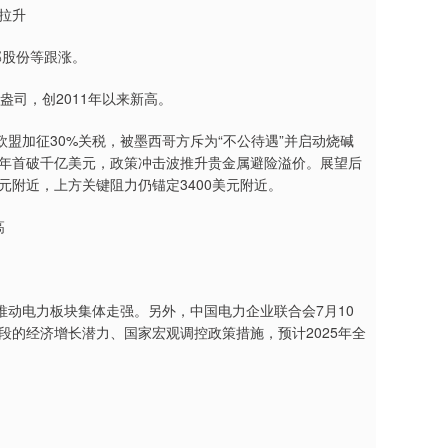
拉升
邦股份等跟涨。
盎司，创2011年以来新高。
盟加征30%关税，被墨西哥方斥为“不公待遇”并启动烧碱
本财年首破千亿美元，政策冲击波推升贵金属避险溢价。展望后
元附近，上方关键阻力仍锚定3400美元附近。
高
。
动电力板块集体走强。另外，中国电力企业联合会7月10
段的经济增长潜力、国家宏观调控政策措施，预计2025年全