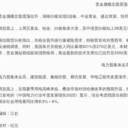
贵金属概念股震荡
贵金属概念股震荡拉升，湖南白银实现2连板，中金黄金、盛达资源、恒
消息面上，上周五黄金、铂金、白银集体大涨，其中现货白银站上38美元/
国信期货分析指出，关税全面升级引爆避险需求，特朗普宣布对墨西哥、欧
反倾销调查。同时，美国单月关税收入同比暴增301%至270亿美元，
市，贵金属短期或延续强势格局，黄金最新的技术支撑位已抬升至3350美
电力股集体走
电力股集体走高，建投能源、豫能控股、廊坊发展、华电辽能等多股涨停
消息面上，近期夏季用电高峰来临，叠加市场对供给侧改革的预期升温，推
日发布的《中国电力行业年度发展报告2025》显示，综合考虑我国当前阶
国全社会用电量同比增长5%～6%。
编辑：江右
校对：纪元