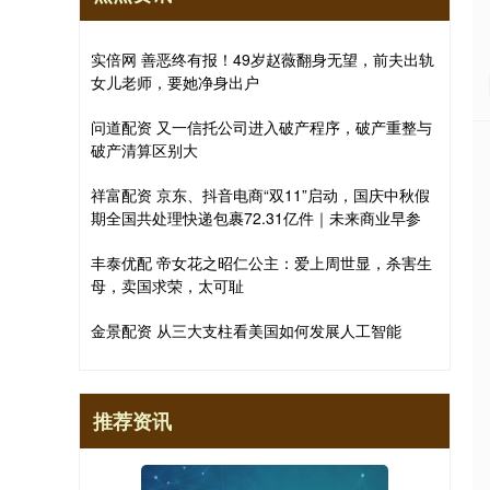
实倍网 善恶终有报！49岁赵薇翻身无望，前夫出轨
女儿老师，要她净身出户
问道配资 又一信托公司进入破产程序，破产重整与
破产清算区别大
祥富配资 京东、抖音电商“双11”启动，国庆中秋假
期全国共处理快递包裹72.31亿件｜未来商业早参
丰泰优配 帝女花之昭仁公主：爱上周世显，杀害生
母，卖国求荣，太可耻
金景配资 从三大支柱看美国如何发展人工智能
推荐资讯