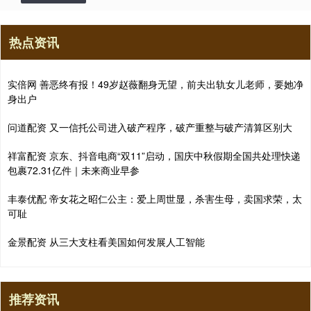
热点资讯
实倍网 善恶终有报！49岁赵薇翻身无望，前夫出轨女儿老师，要她净
身出户
问道配资 又一信托公司进入破产程序，破产重整与破产清算区别大
祥富配资 京东、抖音电商“双11”启动，国庆中秋假期全国共处理快递
包裹72.31亿件｜未来商业早参
丰泰优配 帝女花之昭仁公主：爱上周世显，杀害生母，卖国求荣，太
可耻
金景配资 从三大支柱看美国如何发展人工智能
推荐资讯