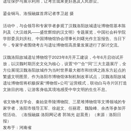
遗址保护与展示利用，让考古成果更好惠及人民群众。
鎏金铜马。洛报融媒首席记者李卫超 摄
活动中，与会领导和专家学者参观了汉魏洛阳故城遗址博物馆基本陈
列及《大汉雄风——盛世辉煌的汉文明》专题展览，中国社会科学院
学部委员刘庆柱、中国博物馆协会理事长刘曙光作主旨报告。当日下
午，专家学者围绕考古与遗址博物馆高质量发展进行了探讨交流。
汉魏洛阳故城遗址博物馆于2023年8月开工建设，今年6月启动试开
放，以汉魏时期历史文化为核心，设置“中”“合”“同”三大主题展厅，全
方位展现汉魏洛阳故城作为当时世界最大都市和丝绸之路东方起点的
繁盛文明图景。作为洛阳市博物馆体制机制改革试点，汉魏洛阳故城
遗址博物馆将积极探索“博物馆+公司”运营模式，联动白马寺片区打造
文旅目的地，让游客身临其境地感受中华文明的生生不息。
省文物考古学会、秦始皇帝陵博物院、三星堆博物馆等文博领域的专
家学者，洛阳市领导王军、徐超文、任丽君、魏险峰、余杰等参加开
馆活动。（洛报融媒·洛阳网记者 郭旭光 赵晨熹）（来源：洛阳日
报）
发布于：河南省