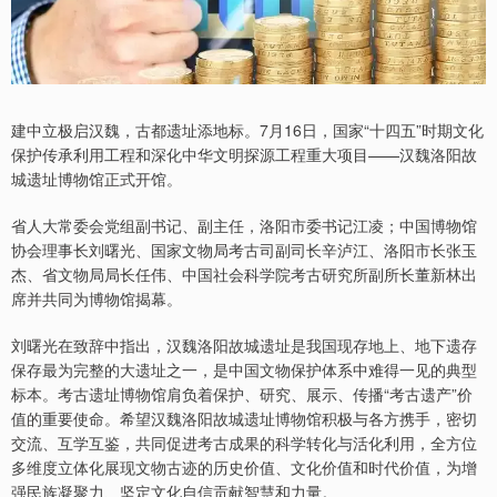
建中立极启汉魏，古都遗址添地标。7月16日，国家“十四五”时期文化
保护传承利用工程和深化中华文明探源工程重大项目——汉魏洛阳故
城遗址博物馆正式开馆。
省人大常委会党组副书记、副主任，洛阳市委书记江凌；中国博物馆
协会理事长刘曙光、国家文物局考古司副司长辛泸江、洛阳市长张玉
杰、省文物局局长任伟、中国社会科学院考古研究所副所长董新林出
席并共同为博物馆揭幕。
刘曙光在致辞中指出，汉魏洛阳故城遗址是我国现存地上、地下遗存
保存最为完整的大遗址之一，是中国文物保护体系中难得一见的典型
标本。考古遗址博物馆肩负着保护、研究、展示、传播“考古遗产”价
值的重要使命。希望汉魏洛阳故城遗址博物馆积极与各方携手，密切
交流、互学互鉴，共同促进考古成果的科学转化与活化利用，全方位
多维度立体化展现文物古迹的历史价值、文化价值和时代价值，为增
强民族凝聚力、坚定文化自信贡献智慧和力量。