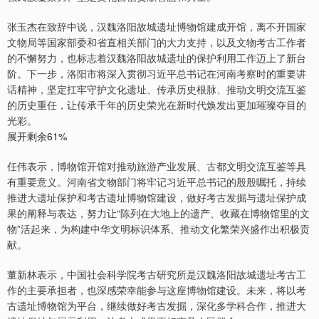
张玉杰在致辞中说，汉魏洛阳故城遗址博物馆建成开馆，离不开国家
文物局等国家部委和省直相关部门的大力支持，以及文物考古工作者
的不懈努力，也标志着汉魏洛阳故城遗址的保护利用工作迈上了新台
阶。下一步，洛阳市将深入贯彻习近平总书记在河南考察时的重要讲
话精神，坚定扛牢守护文化遗址、传承历史根脉、推动文明交流互鉴
的历史重任，让传承千年的历史荣光在新时代焕发出更加璀璨夺目的
光彩。
展开剩余61%
任伟表示，博物馆开馆对推动旅游产业发展、古都文明交流互鉴等具
有重要意义。河南省文物部门将牢记习近平总书记的殷殷嘱托，持续
推进大遗址保护和考古遗址博物馆建设，做好考古发掘与遗址保护成
果的阐释与表达，努力让“陈列在大地上的遗产、收藏在博物馆里的文
物”活起来，为构建中华文明标识体系、推动文化繁荣兴盛作出积极贡
献。
董新林表示，中国社会科学院考古研究所是汉魏洛阳故城遗址考古工
作的主要承担者，也深感荣幸能参与这座博物馆建设。未来，将以考
古遗址博物馆为平台，继续做好考古发掘，深化多学科合作，推进大