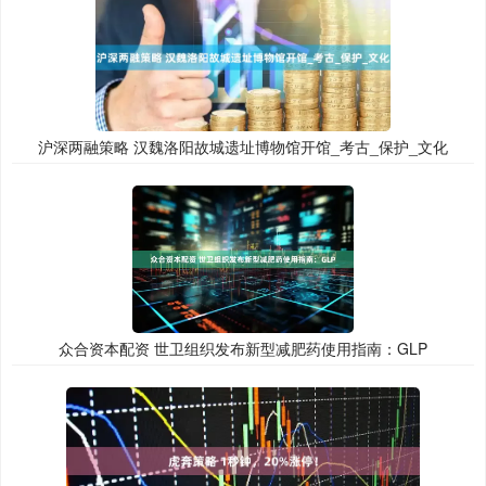
沪深两融策略 汉魏洛阳故城遗址博物馆开馆_考古_保护_文化
众合资本配资 世卫组织发布新型减肥药使用指南：GLP