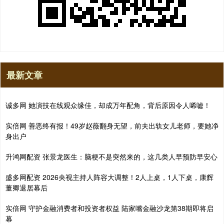
最新文章
诚多网 她演技在线观众缘佳，却成万年配角，背后原因令人唏嘘！
实倍网 善恶终有报！49岁赵薇翻身无望，前夫出轨女儿老师，要她净
身出户
升鸿网配资 张景龙医生：脑梗不是突然来的，这几类人早预防早安心
盛多网配资 2026央视主持人阵容大调整！2人上桌，1人下桌，康辉
董卿退居幕后
实倍网 守护金融消费者和投资者权益 陆家嘴金融沙龙第38期即将启
幕